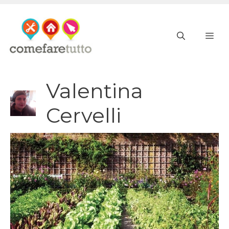
Vai
al
ME
contenuto
Valentina
Cervelli