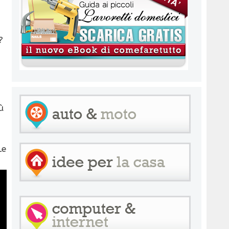
?
ù
Le