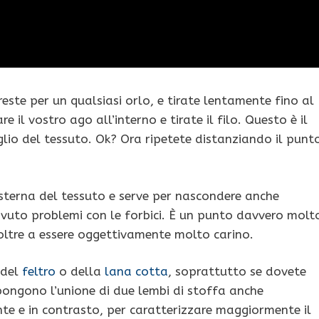
reste per un qualsiasi orlo, e tirate lentamente fino al
il vostro ago all’interno e tirate il filo. Questo è il
glio del tessuto. Ok? Ora ripetete distanziando il punt
esterna del tessuto e serve per nascondere anche
 avuto problemi con le forbici. È un punto davvero molt
 oltre a essere oggettivamente molto carino.
 del
feltro
o della
lana cotta
, soprattutto se dovete
pongono l’unione di due lembi di stoffa anche
nte e in contrasto, per caratterizzare maggiormente il