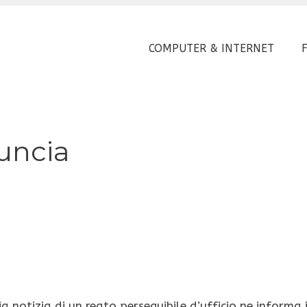
COMPUTER & INTERNET
uncia
 notizia di un reato perseguibile d’ufficio ne informa i