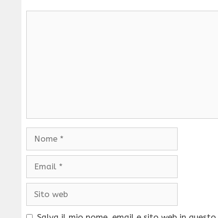
Commento
Nome
Email
Sito
web
Salva il mio nome, email e sito web in quest