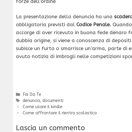
forze dell’ordine
La presentazione della denuncia ha una
scaden
obbligatoria previsti dal
Codice Penale.
Quando è
accorge di aver ricevuto in buona fede denaro fa
dubbia origine, si viene a conoscenza di depositi
subisce un furto o smarrisce un’arma, parte di 
avuto notizia di imbrogli nelle competizioni spor
Categorie
Fai Da Te
Tag
denuncia
,
documenti
Come usare il kindle
Come affrontare il rientro scolastico
Lascia un commento