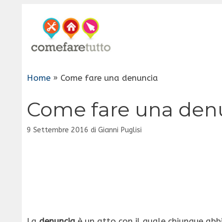
Vai
al
contenuto
Home
»
Come fare una denuncia
Come fare una den
9 Settembre 2016
di
Gianni Puglisi
La
denuncia
è un atto con il quale chiunque abbia