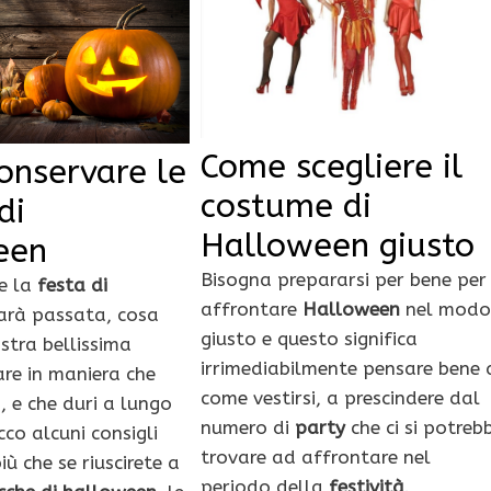
Come scegliere il
onservare le
costume di
di
Halloween giusto
een
Bisogna prepararsi per bene per
e la
festa di
affrontare
Halloween
nel modo
arà passata, cosa
giusto e questo significa
stra bellissima
irrimediabilmente pensare bene 
are in maniera che
come vestirsi, a prescindere dal
, e che duri a lungo
numero di
party
che ci si potreb
co alcuni consigli
trovare ad affrontare nel
iù che se riuscirete a
periodo della
festività
.