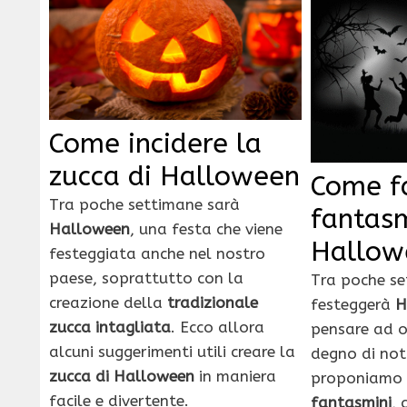
Come incidere la
zucca di Halloween
Come fa
Tra poche settimane sarà
fantasm
Halloween
, una festa che viene
Hallow
festeggiata anche nel nostro
paese, soprattutto con la
Tra poche se
creazione della
tradizionale
festeggerà
H
zucca intagliata
. Ecco allora
pensare ad o
alcuni suggerimenti utili creare la
degno di not
zucca di Halloween
in maniera
proponiamo i
facile e divertente.
fantasmini
, 