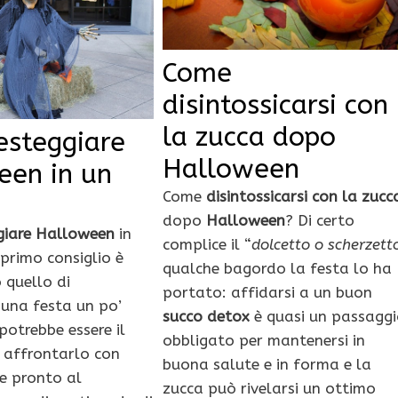
Come
disintossicarsi con
la zucca dopo
esteggiare
Halloween
een in un
Come
disintossicarsi con la zucc
dopo
Halloween
? Di certo
giare Halloween
in
complice il “
dolcetto o scherzett
l primo consiglio è
qualche bagordo la festa lo ha
 quello di
portato: affidarsi a un buon
 una festa un po’
succo detox
è quasi un passaggi
otrebbe essere il
obbligato per mantenersi in
 affrontarlo con
buona salute e in forma e la
 e pronto al
zucca può rivelarsi un ottimo