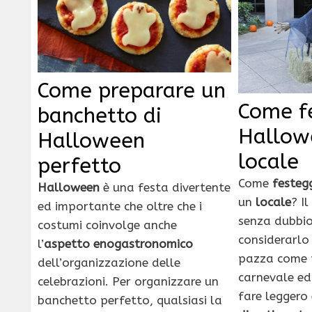
Come preparare un
Come f
banchetto di
Hallow
Halloween
locale
perfetto
Come
festeg
Halloween
è una festa divertente
un
locale
? I
ed importante che oltre che i
senza dubbio
costumi coinvolge anche
considerarlo
l’
aspetto enogastronomico
pazza come p
dell’organizzazione delle
carnevale ed
celebrazioni. Per organizzare un
fare leggero
banchetto perfetto, qualsiasi la