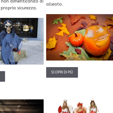
non dimenticando di
alleato.
 propria sicurezza.
SCOPRI DI PIÙ
Ù