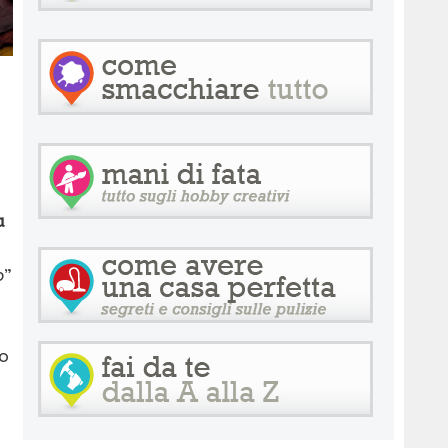
a
o
”
o