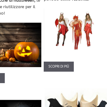
ucche di halloween,
le
 riutilizzare per il
no!
SCOPRI DI PIÙ
Ù