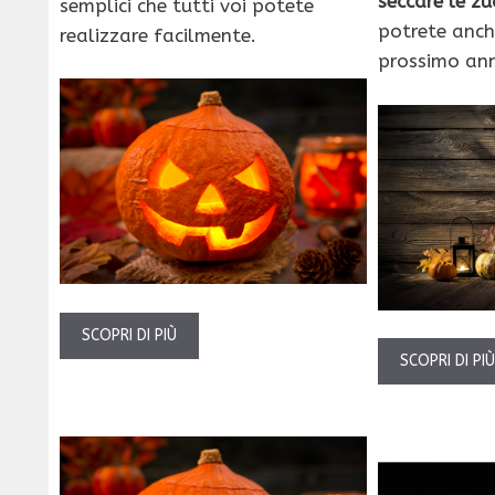
seccare le z
semplici che tutti voi potete
potrete anche
realizzare facilmente.
prossimo an
SCOPRI DI PIÙ
SCOPRI DI PI