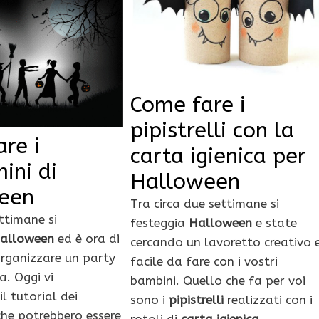
Come fare i
pipistrelli con la
re i
carta igienica per
ini di
Halloween
een
Tra circa due settimane si
ttimane si
festeggia
Halloween
e state
alloween
ed è ora di
cercando un lavoretto creativo 
rganizzare un party
facile da fare con i vostri
a. Oggi vi
bambini. Quello che fa per voi
l tutorial dei
sono i
pipistrelli
realizzati con i
che potrebbero essere
rotoli di
carta igienica
.