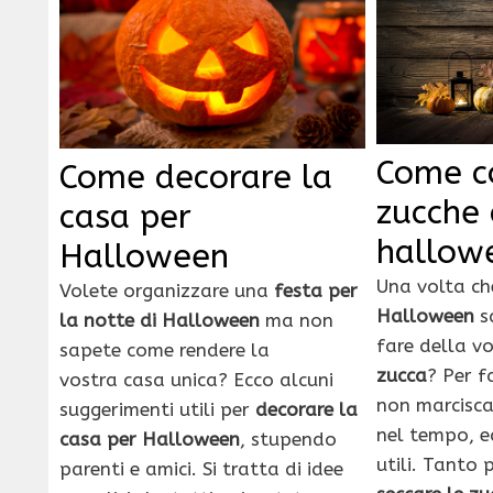
Come c
Come decorare la
zucche 
casa per
hallow
Halloween
Una volta ch
Volete organizzare una
festa per
Halloween
s
la notte di Halloween
ma non
fare della vo
sapete come rendere la
zucca
? Per f
vostra casa unica? Ecco alcuni
non marcisca
suggerimenti utili per
decorare la
nel tempo, ec
casa per Halloween
, stupendo
utili. Tanto p
parenti e amici. Si tratta di idee