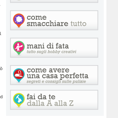
e
l
uò
ed