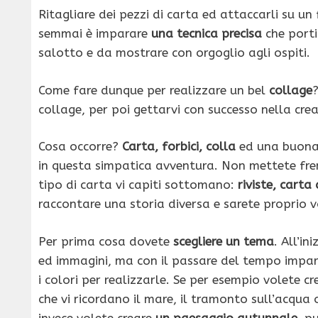
Ritagliare dei pezzi di carta ed attaccarli su un 
semmai è imparare
una tecnica precisa
che porti
salotto e da mostrare con orgoglio agli ospiti.
Come fare dunque per realizzare un bel
collage
?
collage, per poi gettarvi con successo nella cr
Cosa occorre?
Carta, forbici, colla
ed una buona 
in questa simpatica avventura. Non mettete fren
tipo di carta vi capiti sottomano:
riviste, carta
raccontare una storia diversa e sarete proprio v
Per prima cosa dovete
scegliere un tema
. All’i
ed immagini, ma con il passare del tempo imparer
i colori per realizzarle. Se per esempio volete c
che vi ricordano il mare, il tramonto sull’acqua
invece volete creare
un paesaggio autunnale,
pu