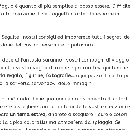
foglio è quanto di più semplice ci possa essere. Difficil
 alla creazione di veri oggetti d’arte, da esporre in
 Seguite i nostri consigli ed imparerete tutti i segreti de
eazione del vostro personale capolavoro.
dose di fantasia saranno i vostri compagni di viaggio
i alla vostra voglia di creare e procuratevi qualunque
 da regalo, figurine, fotografie…
ogni pezzo di carta p
oi a scriverla servendovi delle immagini.
nizio può andar bene qualunque accostamento di colori
ete a scegliere con cura i temi delle vostre creazioni 
reare
un tema estivo,
andrete a scegliere figure e colori
 o la tipica coloratissima atmosfera da spiaggia. Se
nterete sull’arancio o sul rosso, in modo da ottenere