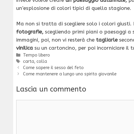
un’esplosione di colori tipici di quella stagione.
Ma non si tratta di scegliere solo i colori giust
fotografie,
scegliendo primi piani o paesaggi a 
immagini, poi, non vi resterà che
tagliarle
second
vinilica
su un cartoncino, per poi incorniciare il 
Categorie
Tempo libero
Tag
carta
,
colla
Come sapere il sesso del feto
Come mantenere a lungo uno spirito giovanile
Lascia un commento
Commento