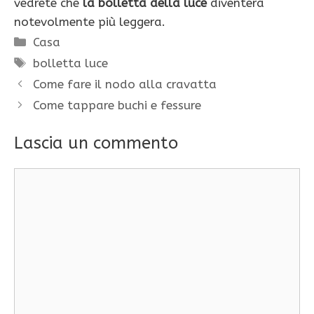
vedrete che
la bolletta della luce
diventerà
notevolmente più leggera.
Categorie
Casa
Tag
bolletta luce
Come fare il nodo alla cravatta
Come tappare buchi e fessure
Lascia un commento
Commento