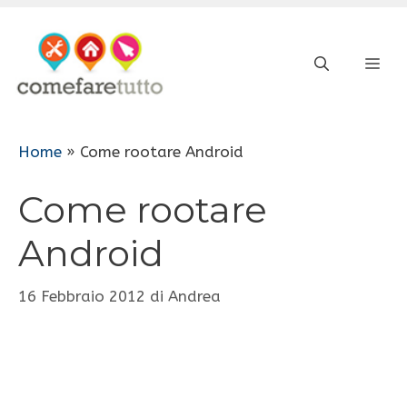
Vai
al
ME
contenuto
Home
»
Come rootare Android
Come rootare
Android
16 Febbraio 2012
di
Andrea