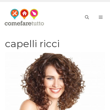
Vai
al
ME
contenuto
capelli ricci