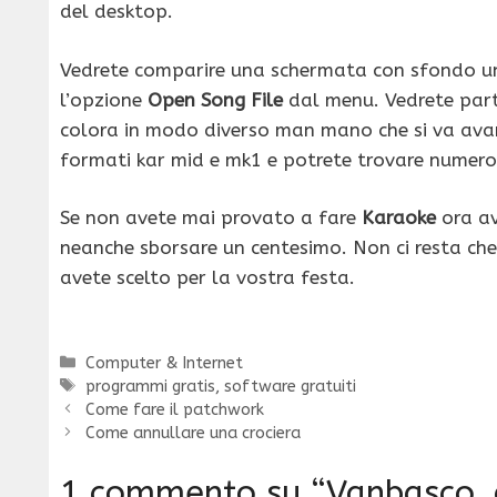
del desktop.
Vedrete comparire una schermata con sfondo una
l’opzione
Open Song File
dal menu. Vedrete parti
colora in modo diverso man mano che si va avan
formati kar mid e mk1 e potrete trovare numerosi
Se non avete mai provato a fare
Karaoke
ora av
neanche sborsare un centesimo. Non ci resta ch
avete scelto per la vostra festa.
Categorie
Computer & Internet
Tag
programmi gratis
,
software gratuiti
Come fare il patchwork
Come annullare una crociera
1 commento su “Vanbasco, 