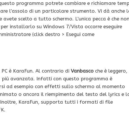
o questo programma potrete cambiare e richiamare tem
are l’assolo di un particolare strumento. Vi dà anche l
he avete scelto a tutto schermo. L’unica pecca è che no
e per installarlo su Windows 7/Vista occorre eseguire
ministratore (click destro > Esegui come
 PC è KaraFun. Al contrario di
Vanbasco
che è leggero,
a più avanzata. Infatti con questo programma è
versi ad esempio con effetti sullo schermo al momento
imato o ancora il riempimento del testo del lyrics e l
Inoltre, KaraFun, supporta tutti i formati di file
FK.