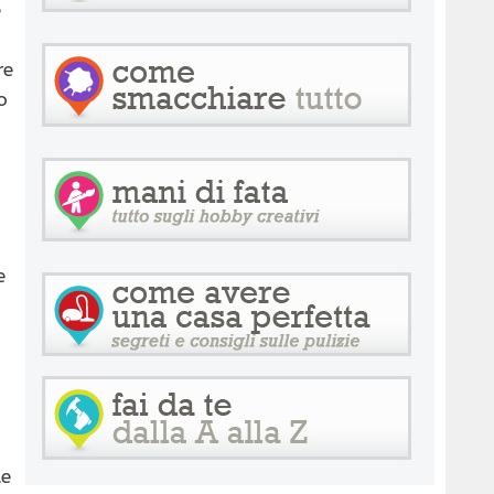
e
re
o
e
te