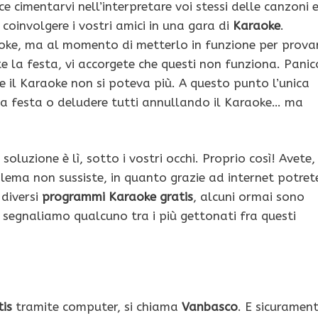
e cimentarvi nell’interpretare voi stessi delle canzoni 
oinvolgere i vostri amici in una gara di
Karaoke
.
oke, ma al momento di metterlo in funzione per prova
ante la festa, vi accorgete che questi non funziona. Panic
i e il Karaoke non si poteva più. A questo punto l’unica
 la festa o deludere tutti annullando il Karaoke… ma
oluzione è lì, sotto i vostri occhi. Proprio così! Avete,
blema non sussiste, in quanto grazie ad internet potret
 diversi
programmi Karaoke gratis
, alcuni ormai sono
e segnaliamo qualcuno tra i più gettonati fra questi
is
tramite computer, si chiama
Vanbasco
. E sicuramen