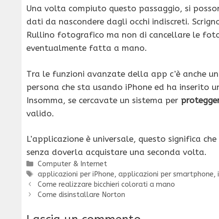
Una volta compiuto questo passaggio, si possono s
dati da nascondere dagli occhi indiscreti. Scrign
Rullino fotografico ma non di cancellare le fot
eventualmente fatta a mano.
Tra le funzioni avanzate della app c’è anche un
persona che sta usando iPhone ed ha inserito un
Insomma, se cercavate un sistema per
protegger
valido.
L’applicazione è universale, questo significa ch
senza doverla acquistare una seconda volta.
Categorie
Computer & Internet
Tag
applicazioni per iPhone
,
applicazioni per smartphone
,
Come realizzare bicchieri colorati a mano
Come disinstallare Norton