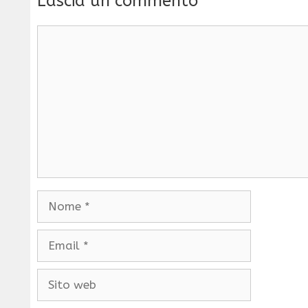
Lascia un commento
Commento
Nome
Email
Sito
web