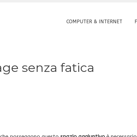
COMPUTER & INTERNET
age senza fatica
 che posseggono questo
spazio aggiuntivo
è necessario