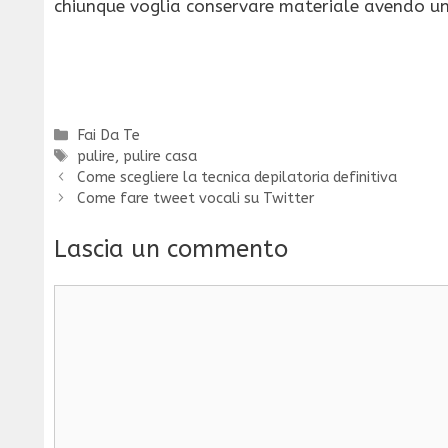
chiunque voglia conservare materiale avendo un
Categorie
Fai Da Te
Tag
pulire
,
pulire casa
Come scegliere la tecnica depilatoria definitiva
Come fare tweet vocali su Twitter
Lascia un commento
Commento