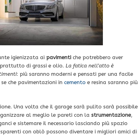
nte igienizzata ai
pavimenti
che potrebbero aver
rattutto di grassi e olio.
La fatica nell’atto è
timenti
: più saranno moderni e pensati per una facile
a se che pavimentazioni in
cemento
e resina saranno più
one. Una volta che il garage sarà pulito sarà possibile
organizzare al meglio le pareti con la
strumentazione
,
anci e sistemare il necessario lasciando più spazio
asparenti con oblò possono diventare i migliori amici di