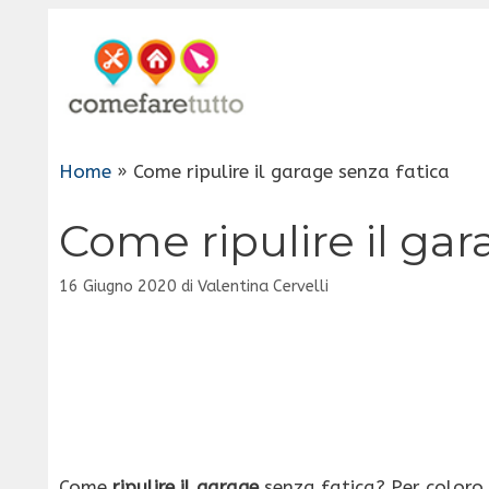
Vai
al
contenuto
Home
»
Come ripulire il garage senza fatica
Come ripulire il gar
16 Giugno 2020
di
Valentina Cervelli
Come
ripulire il garage
senza fatica? Per coloro