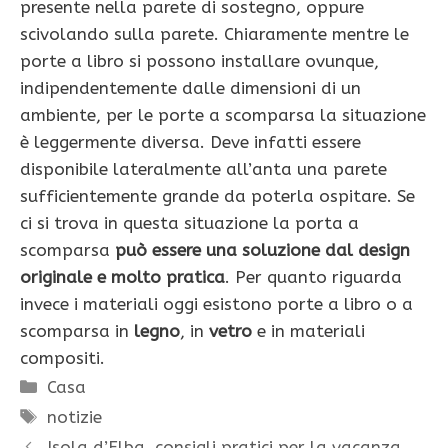
presente nella parete di sostegno, oppure
scivolando sulla parete. Chiaramente mentre le
porte a libro si possono installare ovunque,
indipendentemente dalle dimensioni di un
ambiente, per le porte a scomparsa la situazione
è leggermente diversa. Deve infatti essere
disponibile lateralmente all’anta una parete
sufficientemente grande da poterla ospitare. Se
ci si trova in questa situazione la porta a
scomparsa
può essere una soluzione dal design
originale e molto pratica
. Per quanto riguarda
invece i materiali oggi esistono porte a libro o a
scomparsa in
legno
, in
vetro
e in materiali
compositi.
Categorie
Casa
Tag
notizie
Isola d’Elba, consigli pratici per la vacanza