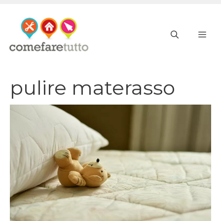
Vai
al
ME
contenuto
pulire materasso