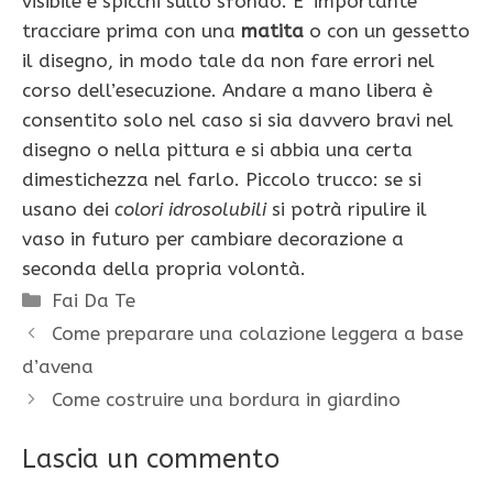
visibile e spicchi sullo sfondo. E’ importante
tracciare prima con una
matita
o con un gessetto
il disegno, in modo tale da non fare errori nel
corso dell’esecuzione. Andare a mano libera è
consentito solo nel caso si sia davvero bravi nel
disegno o nella pittura e si abbia una certa
dimestichezza nel farlo. Piccolo trucco: se si
usano dei
colori idrosolubili
si potrà ripulire il
vaso in futuro per cambiare decorazione a
seconda della propria volontà.
Categorie
Fai Da Te
Come preparare una colazione leggera a base
d’avena
Come costruire una bordura in giardino
Lascia un commento