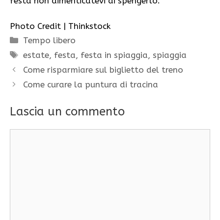
festa non dimenticatevi di spengerlo.
Photo Credit | Thinkstock
Categorie
Tempo libero
Tag
estate
,
festa
,
festa in spiaggia
,
spiaggia
Come risparmiare sul biglietto del treno
Come curare la puntura di tracina
Lascia un commento
Commento