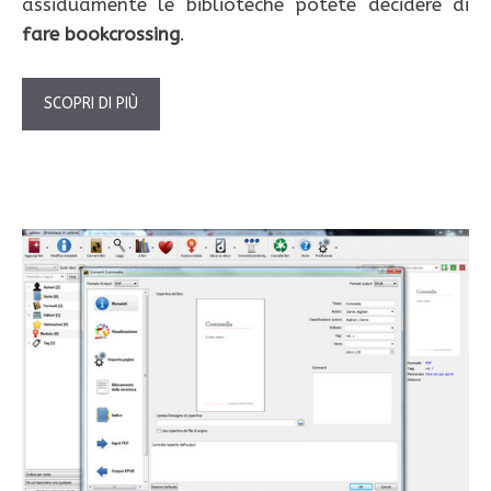
assiduamente le biblioteche potete decidere di
fare
bookcrossing
.
SCOPRI DI PIÙ