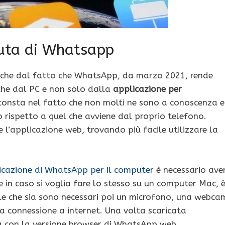
uta di Whatsapp
anche dal fatto che WhatsApp, da marzo 2021, rende
che dal PC e non solo dalla
applicazione per
 consta nel fatto che non molti ne sono a conoscenza e
o rispetto a quel che avviene dal proprio telefono.
l’applicazione web, trovando più facile utilizzare la
icazione di WhatsApp per il computer
è necessario ave
e in caso si voglia fare lo stesso su un computer Mac, 
le che sia sono necessari poi un microfono, una webca
na connessione a internet. Una volta scaricata
ià con la versione browser di WhatsApp web,