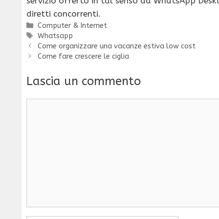
servizio offerto in tal senso da WhatsApp Desk
diretti concorrenti.
Categorie
Computer & Internet
Tag
Whatsapp
Come organizzare una vacanze estiva low cost
Come fare crescere le ciglia
Lascia un commento
Commento