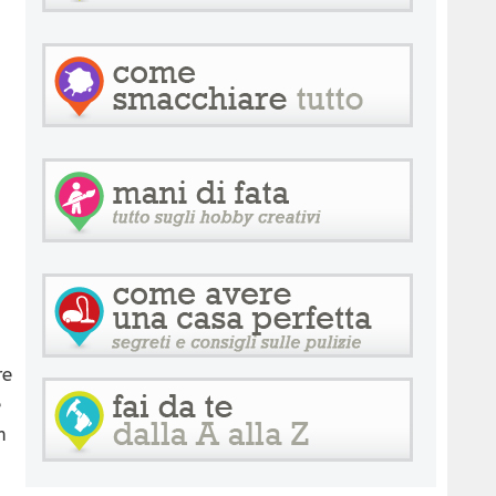
re
è
m