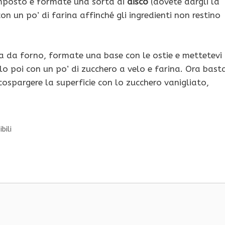
omposto e formate una sorta di
disco
(dovete dargli la
n un po’ di farina affinché gli ingredienti non restino
a da forno, formate una base con le ostie e mettetevi
lo poi con un po’ di zucchero a velo e farina. Ora bast
cospargere la superficie con lo zucchero vanigliato,
bili