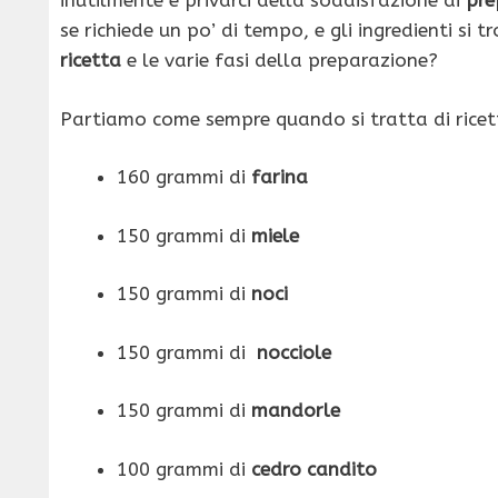
inutilmente e privarci della soddisfazione di
pre
se richiede un po’ di tempo, e gli ingredienti si
ricetta
e le varie fasi della preparazione?
Partiamo come sempre quando si tratta di ricett
160 grammi di
farina
150 grammi di
miele
150 grammi di
noci
150 grammi di
nocciole
150 grammi di
mandorle
100 grammi di
cedro candito