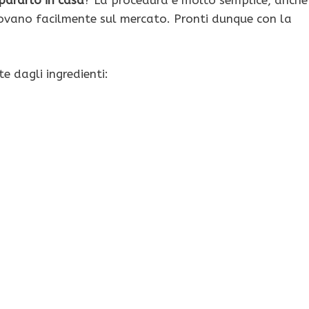
pararlo in casa
? La procedura è molto semplice, anche
 trovano facilmente sul mercato. Pronti dunque con la
e dagli ingredienti: