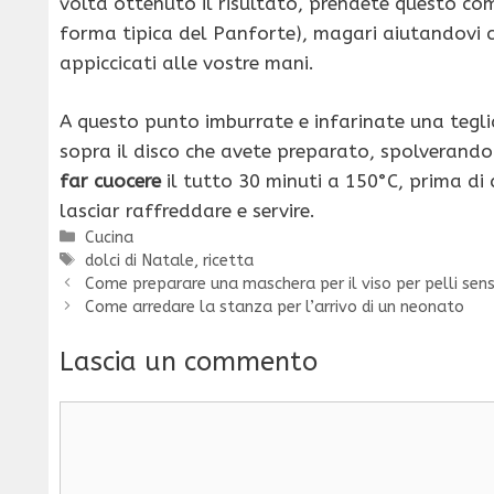
volta ottenuto il risultato, prendete questo c
forma tipica del Panforte), magari aiutandovi co
appiccicati alle vostre mani.
A questo punto imburrate e infarinate una tegli
sopra il disco che avete preparato, spolverando
far cuocere
il tutto 30 minuti a 150°C, prima di 
lasciar raffreddare e servire.
Categorie
Cucina
Tag
dolci di Natale
,
ricetta
Come preparare una maschera per il viso per pelli sensi
Come arredare la stanza per l’arrivo di un neonato
Lascia un commento
Commento