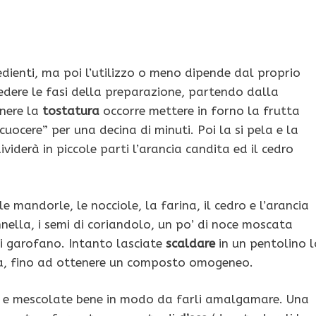
redienti, ma poi l’utilizzo o meno dipende dal proprio
dere le fasi della preparazione, partendo dalla
nere la
tostatura
occorre mettere in forno la frutta
uocere” per una decina di minuti. Poi la si pela e la
ividerà in piccole parti l’arancia candita ed il cedro
e mandorle, le nocciole, la farina, il cedro e l’arancia
nnella, i semi di coriandolo, un po’ di noce moscata
di garofano. Intanto lasciate
scaldare
in un pentolino l
qua, fino ad ottenere un composto omogeneo.
nti e mescolate bene in modo da farli amalgamare. Una