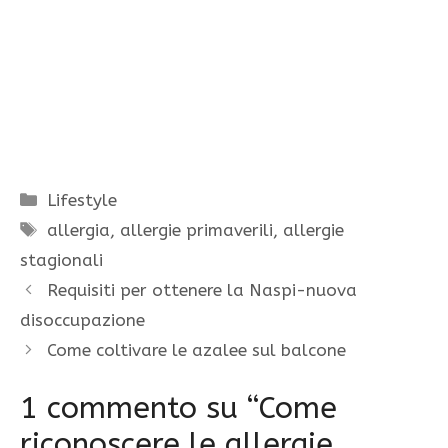
Categorie
Lifestyle
Tag
allergia
,
allergie primaverili
,
allergie
stagionali
Requisiti per ottenere la Naspi-nuova
disoccupazione
Come coltivare le azalee sul balcone
1 commento su “Come
riconoscere le allergie