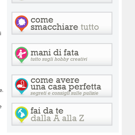
i
e.
e