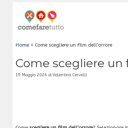
Vai
al
contenuto
Home
»
Come scegliere un film dell’orrore
Come scegliere un f
19 Maggio 2026
di
Valentina Cervelli
Come
scegliere un film dell’orrore
? Selezionare 