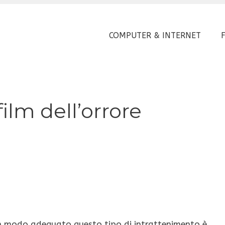
COMPUTER & INTERNET
ilm dell’orrore
in modo adeguato questo tipo di intrattenimento è