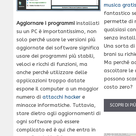
musica grati
fantastico se
permette di r
Aggiornare i programmi
installati
qualsiasi ca
su un PC è importantissimo, non
senza instal
solo perché usare le versioni più
Una sorta d
aggiornate dei software significa
brani su rich
usare dei programmi più stabili,
Ma perché ac
veloci e ricchi di funzioni, ma
ascoltare le
anche perché utilizzare delle
possono scar
applicazioni troppo datate
costo zero?
espone il computer a un maggior
numero di
attacchi hacker
e
minacce informatiche. Tuttavia,
SCOPRI DI PI
stare dietro agli aggiornamenti di
ogni software può essere
complicato ed è qui che entra in