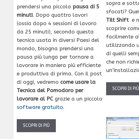
sopra e sott
prendersi una piccola
pausa di 5
sfocati? Que
minuti
. Dopo quattro lavori
Tilt Shift
e n
(ossia dopo 4 sessioni di lavoro
scoprire com
da 25 minuti), secondo questa
facilmente a
tecnica usata in diversi Paesi del
utilizzando 
mondo, bisogna prendersi una
di quelli sem
pausa più lunga per tornare a
che non ric
lavorare in maniera più efficiente
un’installazi
e produttiva di prima. Con il post
di oggi, vedremo
come usare la
SCOPRI DI PI
Tecnica del Pomodoro per
lavorare al PC
grazie a un piccolo
software gratuito
.
SCOPRI DI PIÙ