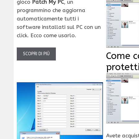
gioco
Patch My PC
, un
programmino che aggiorna
automaticamente tutti i
software installati sul PC con un
click. Ecco come usarlo.
Come c
SCOPRI DI PIÙ
protett
Avete acquis