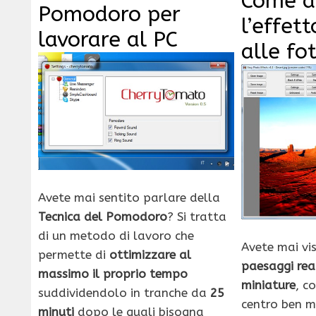
Come a
Pomodoro per
l’effett
lavorare al PC
alle fo
Avete mai sentito parlare della
Tecnica del Pomodoro
? Si tratta
di un metodo di lavoro che
Avete mai vi
permette di
ottimizzare al
paesaggi rea
massimo il proprio tempo
miniature
, c
suddividendolo in tranche da
25
centro ben me
minuti
dopo le quali bisogna