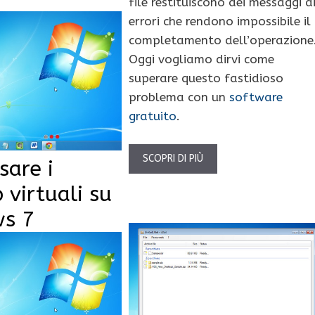
file restituiscono dei messaggi d
errori che rendono impossibile il
completamento dell’operazione
Oggi vogliamo dirvi come
superare questo fastidioso
problema con un
software
gratuito
.
SCOPRI DI PIÙ
sare i
 virtuali su
s 7