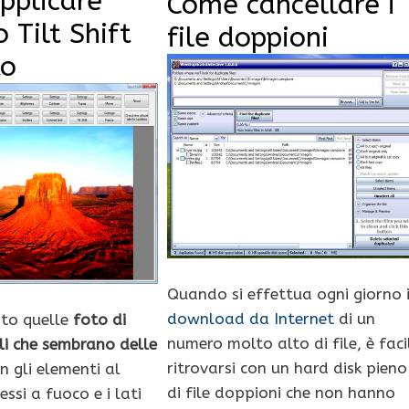
pplicare
Come cancellare i
o Tilt Shift
file doppioni
to
Quando si effettua ogni giorno i
download da Internet
di un
sto quelle
foto di
numero molto alto di file, è faci
li che sembrano delle
ritrovarsi con un hard disk pieno
on gli elementi al
di file doppioni che non hanno
ssi a fuoco e i lati