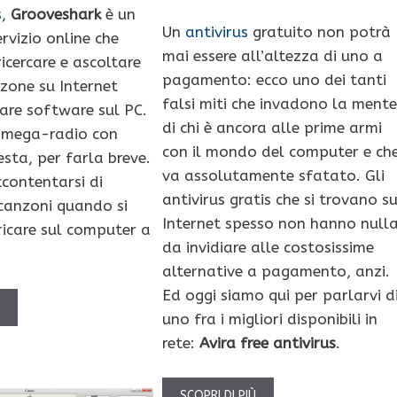
s
,
Grooveshark
è un
Un
antivirus
gratuito non potrà
rvizio online che
mai essere all’altezza di uno a
icercare e ascoltare
pagamento: ecco uno dei tanti
nzone su Internet
falsi miti che invadono la mente
lare software sul PC.
di chi è ancora alle prime armi
i mega-radio con
con il mondo del computer e ch
iesta, per farla breve.
va assolutamente sfatato. Gli
contentarsi di
antivirus gratis che si trovano s
 canzoni quando si
Internet spesso non hanno null
icare sul computer a
da invidiare alle costosissime
alternative a pagamento, anzi.
Ed oggi siamo qui per parlarvi d
Ù
uno fra i migliori disponibili in
rete:
Avira free antivirus
.
SCOPRI DI PIÙ