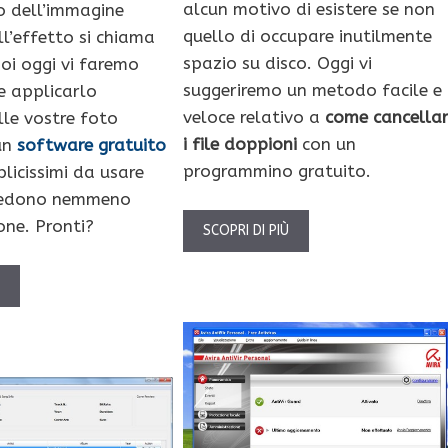
alcun motivo di esistere se non
o dell’immagine
quello di occupare inutilmente
ll’effetto si chiama
spazio su disco. Oggi vi
oi oggi vi faremo
suggeriremo un metodo facile e
e applicarlo
veloce relativo a
come cancellar
lle vostre foto
i file doppioni
con un
un
software gratuito
programmino gratuito.
plicissimi da usare
hiedono nemmeno
one. Pronti?
SCOPRI DI PIÙ
Ù