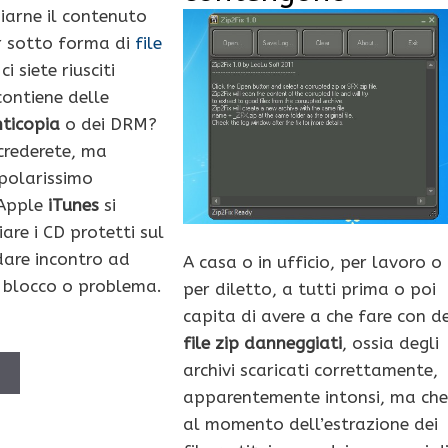
iarne il contenuto
r sotto forma di
file
 siete riusciti
contiene delle
nticopia
o dei DRM?
 crederete, ma
polarissimo
 Apple
iTunes
si
are i CD protetti sul
are incontro ad
A casa o in ufficio, per lavoro o
i blocco o problema.
per diletto, a tutti prima o poi
capita di avere a che fare con de
file zip danneggiati
, ossia degli
archivi scaricati correttamente,
Ù
apparentemente intonsi, ma che
al momento dell’estrazione dei