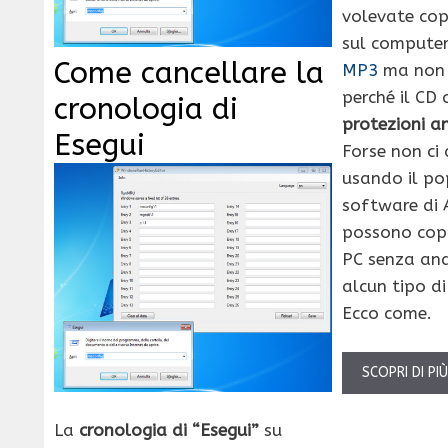
volevate cop
sul compute
Come cancellare la
MP3
ma non ci
perché il CD 
cronologia di
protezioni a
Esegui
Forse non ci
usando il po
software di
possono copi
PC senza and
alcun tipo d
Ecco come.
SCOPRI DI PI
La
cronologia di “Esegui”
su