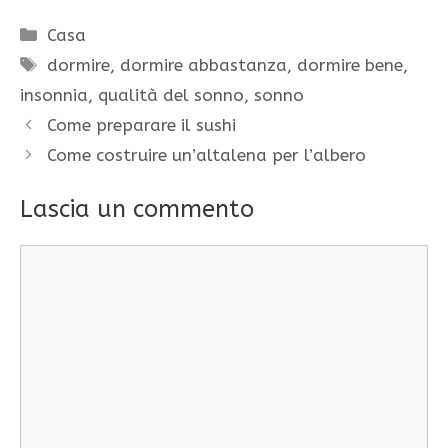
Categorie
Casa
Tag
dormire
,
dormire abbastanza
,
dormire bene
,
insonnia
,
qualità del sonno
,
sonno
Come preparare il sushi
Come costruire un’altalena per l’albero
Lascia un commento
Commento