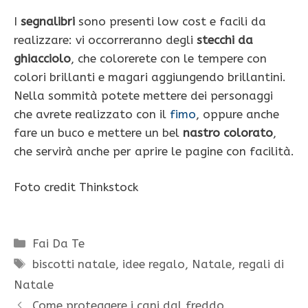
I
segnalibri
sono presenti low cost e facili da
realizzare: vi occorreranno degli
stecchi da
ghiacciolo
, che colorerete con le tempere con
colori brillanti e magari aggiungendo brillantini.
Nella sommità potete mettere dei personaggi
che avrete realizzato con il
fimo
, oppure anche
fare un buco e mettere un bel
nastro colorato
,
che servirà anche per aprire le pagine con facilità.
Foto credit Thinkstock
Categorie
Fai Da Te
Tag
biscotti natale
,
idee regalo
,
Natale
,
regali di
Natale
Come proteggere i cani dal freddo