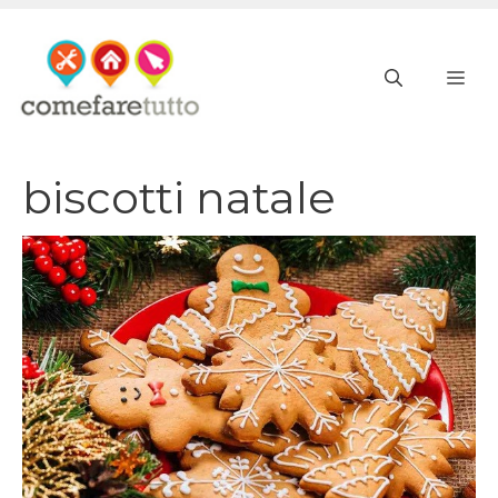
Vai
al
ME
contenuto
biscotti natale