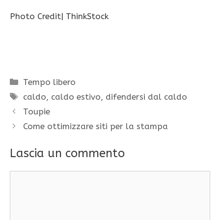
Photo Credit| ThinkStock
Categorie
Tempo libero
Tag
caldo
,
caldo estivo
,
difendersi dal caldo
Toupie
Come ottimizzare siti per la stampa
Lascia un commento
Commento