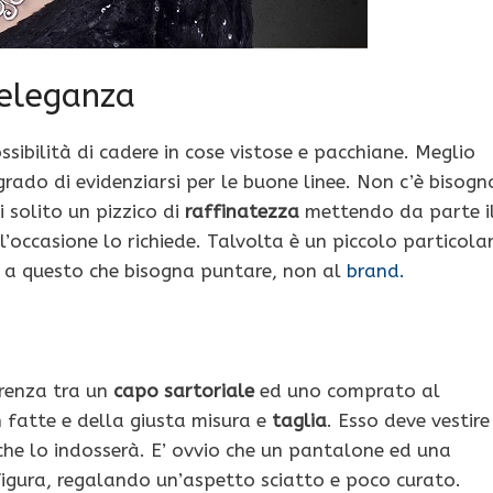
’eleganza
sibilità di cadere in cose vistose e pacchiane. Meglio
grado di evidenziarsi per le buone linee. Non c’è bisogn
i solito un pizzico di
raffinatezza
mettendo da parte i
’occasione lo richiede. Talvolta è un piccolo particola
E’ a questo che bisogna puntare, non al
brand.
erenza tra un
capo sartoriale
ed uno comprato al
n fatte e della giusta misura e
taglia
. Esso deve vestire
he lo indosserà. E’ ovvio che un pantalone ed una
figura, regalando un’aspetto sciatto e poco curato.