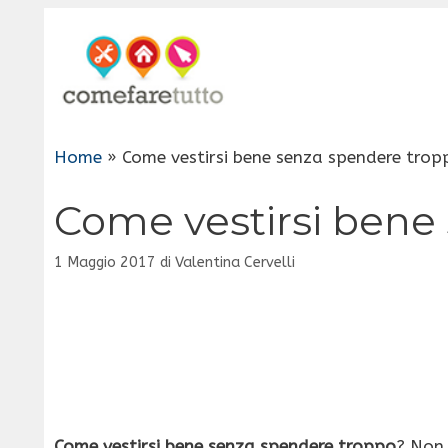
Vai
al
contenuto
Home
»
Come vestirsi bene senza spendere trop
Come vestirsi bene
1 Maggio 2017
di
Valentina Cervelli
Come vestirsi bene senza spendere troppo
? Non 