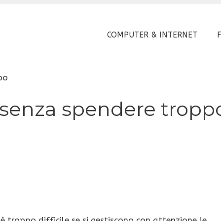
COMPUTER & INTERNET
po
 senza spendere tropp
è troppo difficile se si gestiscono con attenzione le