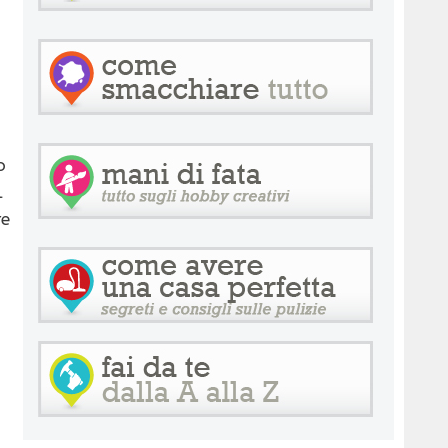
o
l
re