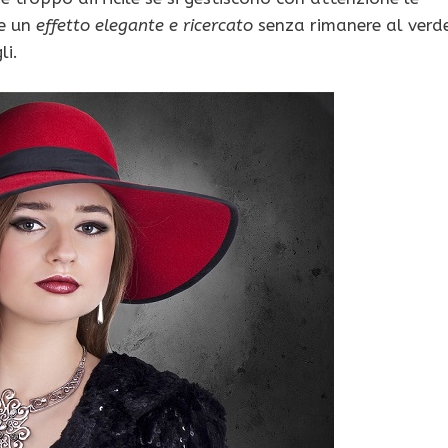
e un
effetto elegante e ricercato
senza rimanere al verd
li.