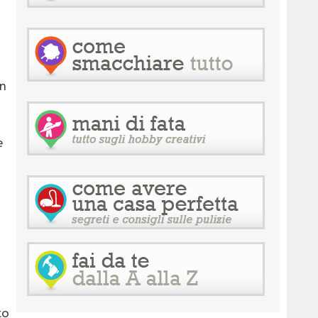
in
e
to