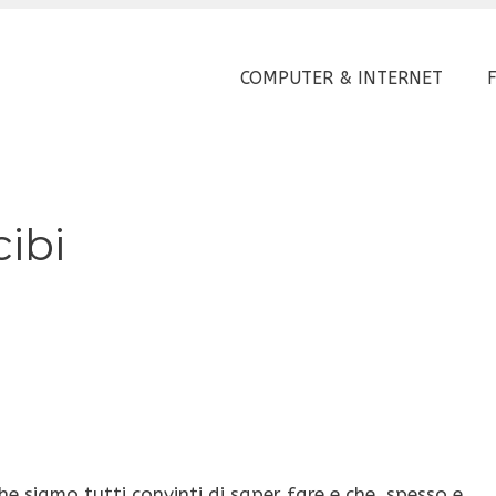
COMPUTER & INTERNET
ibi
he siamo tutti convinti di saper fare e che, spesso e