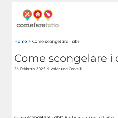
Vai
al
contenuto
Home
»
Come scongelare i cibi
Come scongelare i c
26 Febbraio 2025
di
Valentina Cervelli
Come
scongelare
i
cibi
? Parliamo di un’attività c