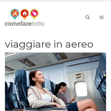
Vai
al
ME
contenuto
viaggiare in aereo